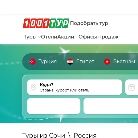
Подобрать тур
Туры
Отели
Акции
Офисы продаж
Турция
Египет
Вьетнам
Страна, курорт или отель
Туры из Сочи
\
Россия