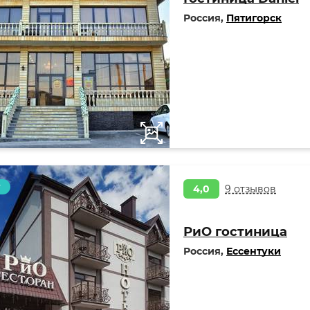
Россия,
Пятигорск
т
4,0
9 отзывов
РиО гостиница
Россия,
Ессентуки