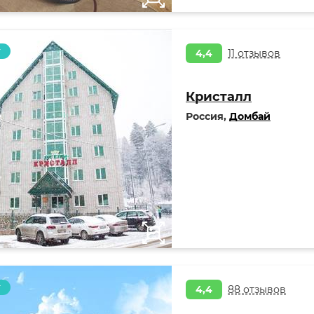
т
4,4
11 отзывов
Кристалл
Россия,
Домбай
т
4,4
88 отзывов