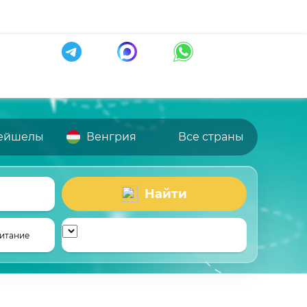
ейшелы
Венгрия
Все страны
Найти
итание