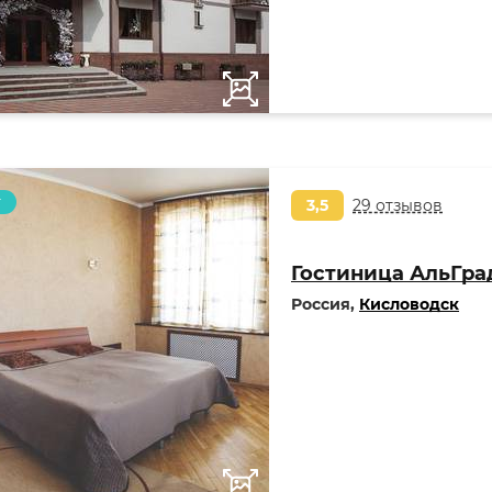
т
3,5
29 отзывов
Гостиница АльГра
Россия,
Кисловодск