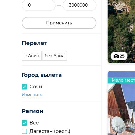
—
Применить
Перелет
c Авиа
без Авиа
25
Город вылета
Мало мес
Сочи
Изменить
Регион
Все
Дагестан (респ.)