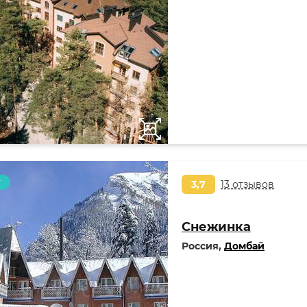
т
3,7
13 отзывов
Снежинка
Россия,
Домбай