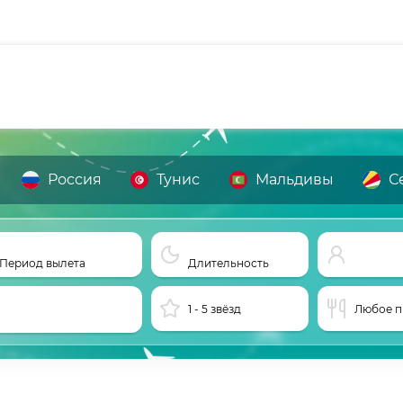
Россия
Тунис
Мальдивы
С
Период вылета
Длительность
1 - 5 звёзд
Любое п