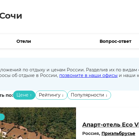
 Сочи
Отели
Вопрос-ответ
ложений по отдыху и ценам России. Разделив их по видам
просы об отдыхе в России,
позвоните в наши офисы
и наши к
ь по:
Цене
Рейтингу
Популярности
↑
↓
↓
т
Апарт-отель Eco Vi
Россия,
Приэльбрусье