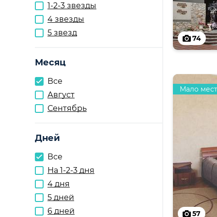
1-2-3 звезды
4 звезды
5 звезд
74
Месяц
Все
Мало мес
Август
Сентябрь
Дней
Все
На 1-2-3 дня
4 дня
5 дней
6 дней
57