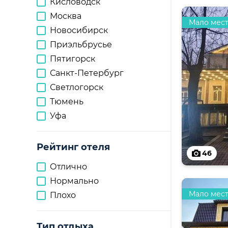
Кисловодск
Москва
Мало мес
Новосибирск
Приэльбрусье
Пятигорск
Санкт-Петербург
Светлогорск
Тюмень
Уфа
Рейтинг отеля
46
Отлично
Нормально
Мало мес
Плохо
Тип отдыха