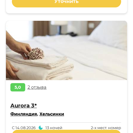
Уточнить
5,0
2 отзыва
Aurora 3*
Финляндия
,
Хельсинки
С
14.08.2026
13 ночей
2-x мест. номер