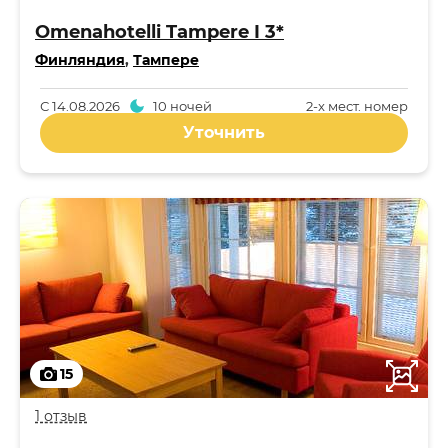
Omenahotelli Tampere I 3*
Финляндия
,
Тампере
С
14.08.2026
10 ночей
2-x мест. номер
Уточнить
15
1 отзыв