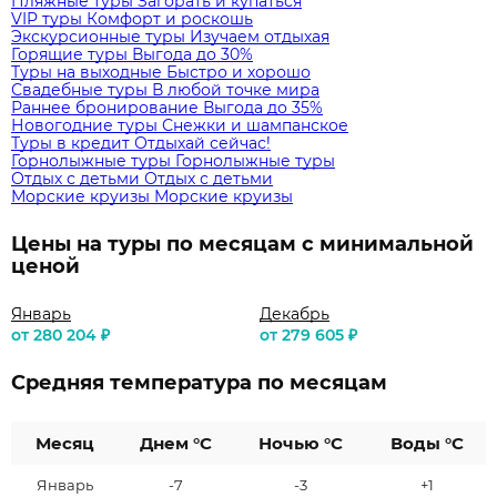
Пляжные туры
Загорать и купаться
VIP туры
Комфорт и роскошь
Экскурсионные туры
Изучаем отдыхая
Горящие туры
Выгода до 30%
Туры на выходные
Быстро и хорошо
Свадебные туры
В любой точке мира
Раннее бронирование
Выгода до 35%
Новогодние туры
Снежки и шампанское
Туры в кредит
Отдыхай сейчас!
Горнолыжные туры
Горнолыжные туры
Отдых с детьми
Отдых с детьми
Морские круизы
Морские круизы
Цены на туры по месяцам с минимальной
ценой
Январь
Декабрь
от 280 204 ₽
от 279 605 ₽
Средняя температура по месяцам
Месяц
Днем °C
Ночью °C
Воды °C
Январь
-7
-3
+1