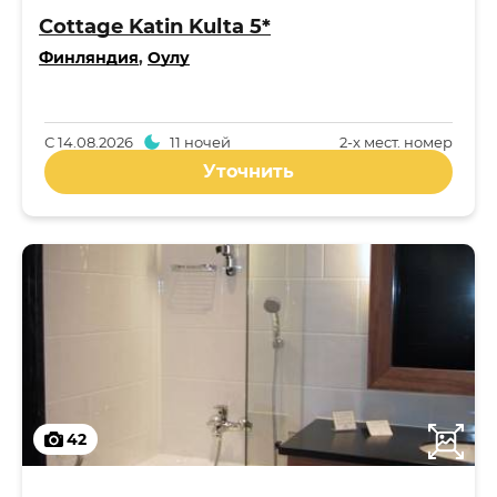
Cottage Katin Kulta 5*
Финляндия
,
Оулу
С
14.08.2026
11 ночей
2-x мест. номер
Уточнить
42