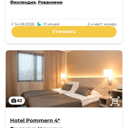
Финляндия
,
Рованиеми
С
14.08.2026
11 ночей
2-x мест. номер
Уточнить
62
Hotel Pommern 4*