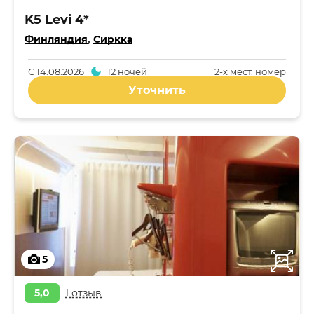
K5 Levi 4*
Финляндия
,
Сиркка
С
14.08.2026
12 ночей
2-x мест. номер
Уточнить
5
5,0
1 отзыв