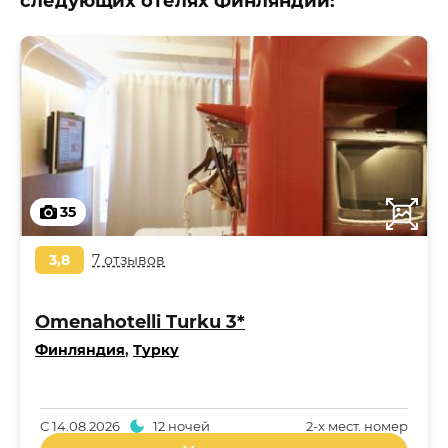
следующих отелях Финляндии:
35
3,8
7 отзывов
Omenahotelli Turku 3*
Финляндия
,
Турку
С
14.08.2026
12 ночей
2-x мест. номер