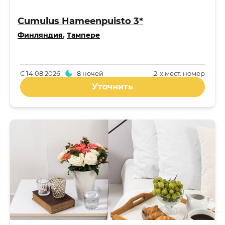
Cumulus Hameenpuisto 3*
Финляндия
,
Тампере
С
14.08.2026
8 ночей
2-x мест. номер
Уточнить