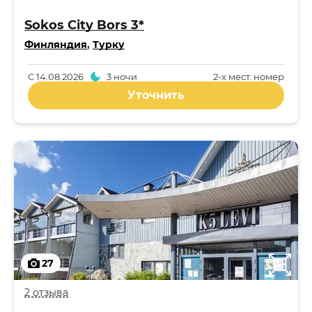
Sokos City Bors 3*
Финляндия
,
Турку
С
14.08.2026
3 ночи
2-x мест. номер
Уточнить
27
2 отзыва