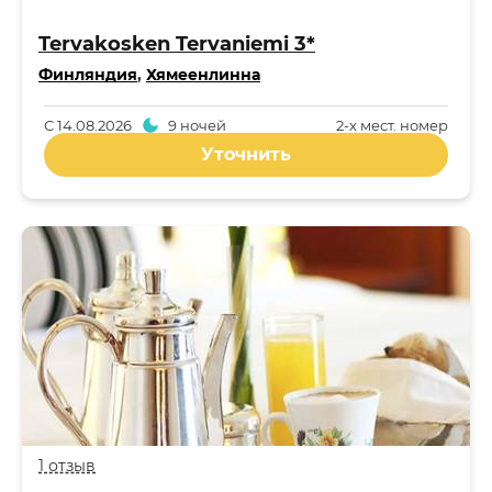
Tervakosken Tervaniemi 3*
Финляндия
,
Хямеенлинна
С
14.08.2026
9 ночей
2-x мест. номер
Уточнить
1 отзыв