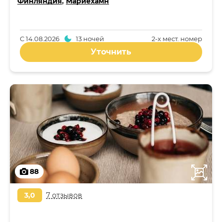
Финляндия
,
Мариехамн
С
14.08.2026
13 ночей
2-x мест. номер
Уточнить
88
3,0
7 отзывов