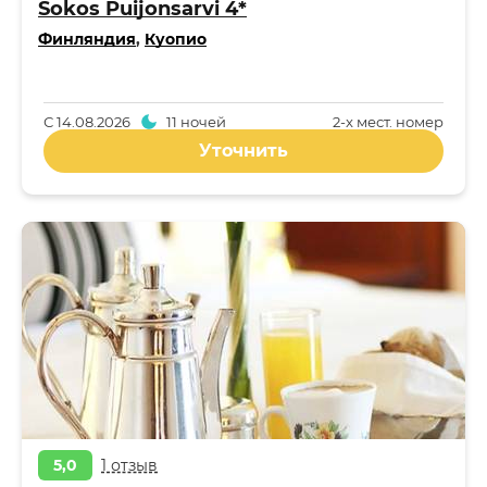
Sokos Puijonsarvi 4*
Финляндия
,
Куопио
С
14.08.2026
11 ночей
2-x мест. номер
Уточнить
5,0
1 отзыв