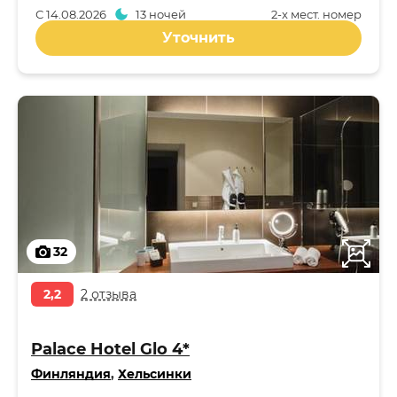
С
14.08.2026
13 ночей
2-x мест. номер
Уточнить
32
2,2
2 отзыва
Palace Hotel Glo 4*
Финляндия
,
Хельсинки