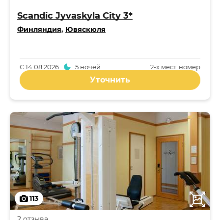
Scandic Jyvaskyla City 3*
Финляндия
,
Ювяскюля
С
14.08.2026
5 ночей
2-x мест. номер
Уточнить
113
2 отзыва