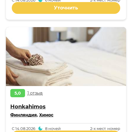
С
14.08.2026
6 ночей
2-x мест. номер
Уточнить
5,0
1 отзыв
Honkahimos
Финляндия
,
Химос
С
14.08.2026
8 ночей
2-x мест. номер